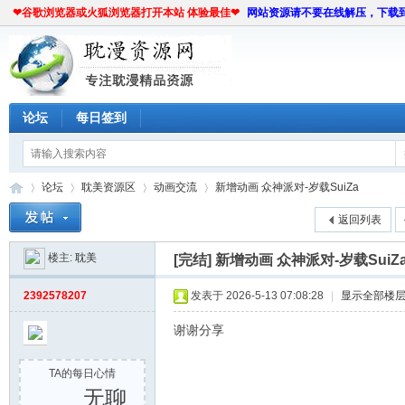
❤谷歌浏览器或火狐浏览器打开本站 体验最佳❤
网站资源请不要在线解压，下载
论坛
每日签到
论坛
耽美资源区
动画交流
新增动画 众神派对-岁载SuiZa
返回列表
楼主:
耽美
[完结]
新增动画 众神派对-岁载SuiZ
耽
»
›
›
›
2392578207
发表于 2026-5-13 07:08:28
|
显示全部楼
谢谢分享
TA的每日心情
无聊