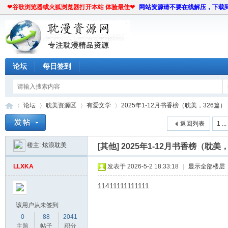
❤谷歌浏览器或火狐浏览器打开本站 体验最佳❤
网站资源请不要在线解压，下载
论坛
每日签到
论坛
耽美资源区
有爱文学
2025年1-12月书香榜（耽美，326篇）
返回列表
1 ...
楼主:
炫浪耽美
[其他]
2025年1-12月书香榜（耽美，
耽
»
›
›
›
LLXKA
发表于 2026-5-2 18:33:18
|
显示全部楼层
11411111111111
该用户从未签到
0
88
2041
主题
帖子
积分