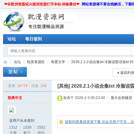
❤谷歌浏览器或火狐浏览器打开本站 体验最佳❤
网站资源请不要在线解压，下载
论坛
每日签到
论坛
耽美资源区
有爱文学
2026.2.1小说合集txt 冷脸说昏话攻bl 抖
返回列
[其他]
2026.2.1小说合集txt 冷脸
查看:
16779
|
回复:
168
耽
»
›
›
›
耽美中文
发表于 2026-2-3 00:23:40
|
显示全部楼层
该用户从未签到
提取码查看或资源下载 仅会员用户可见，
1312
1339
2552
主题
帖子
积分