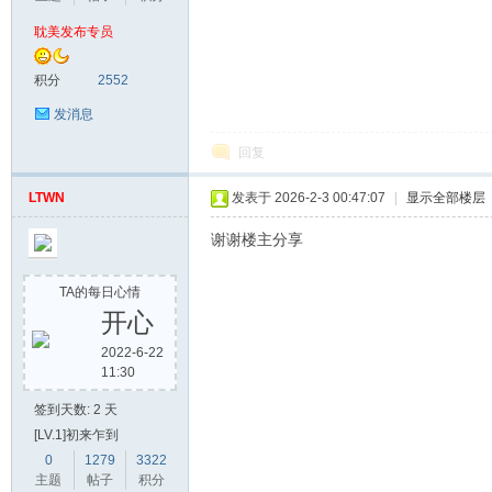
耽美发布专员
漫
积分
2552
发消息
回复
LTWN
发表于 2026-2-3 00:47:07
|
显示全部楼层
谢谢楼主分享
资
TA的每日心情
开心
2022-6-22
11:30
签到天数: 2 天
[LV.1]初来乍到
0
1279
3322
主题
帖子
积分
源