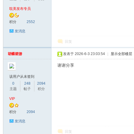
耽美发布专员
漫
积分
2552
发消息
回复
胡蝶碧游
发表于 2026-6-3 23:03:54
|
显示全部楼层
谢谢分享
资
该用户从未签到
0
248
2094
主题
帖子
积分
VIP
积分
2094
发消息
回复
源