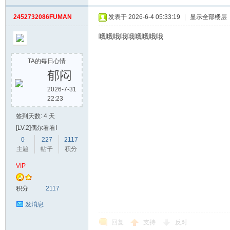
2452732086FUMAN
发表于 2026-6-4 05:33:19
|
显示全部楼层
哦哦哦哦哦哦哦哦哦
TA的每日心情
郁闷
2026-7-31
22:23
网
签到天数: 4 天
[LV.2]偶尔看看I
0
227
2117
主题
帖子
积分
VIP
积分
2117
发消息
回复
支持
反对