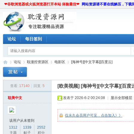
❤谷歌浏览器或火狐浏览器打开本站 体验最佳❤
网站资源请不要在线解压，下载
论坛
每日签到
论坛
耽漫控资源区
电影区
[海神号][中文字幕][百度云]
[欧美视频]
[海神号][中文字幕][百度
查看:
17140
|
回复:
5
耽
»
›
›
›
耽美中文
发表于 2026-6-2 00:24:08
|
显示全部楼层
仅永久会员用户可见，点击加入》》
该用户从未签到
1312
1339
2552
主题
帖子
积分