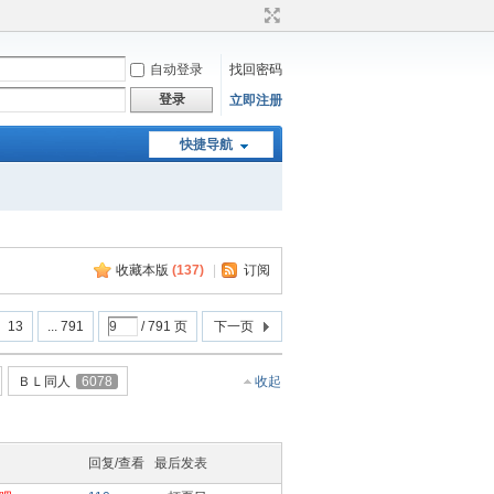
自动登录
找回密码
登录
立即注册
快捷导航
收藏本版
(
137
)
|
订阅
13
... 791
/ 791 页
下一页
ＢＬ同人
6078
收起
回复/查看
最后发表