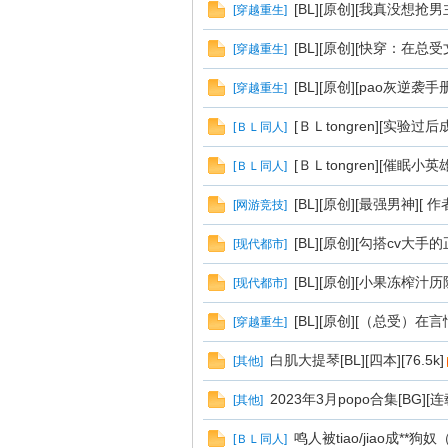
[BL][原创][我真没想抢
[
穿越重生
]
漫
[BL][原创][快穿：在总
[
穿越重生
]
[BL][原创][pao灰逆袭手
[
穿越重生
]
[ＢＬtongren][实验过后
[
ＢＬ同人
]
[ＢＬtongren][催眠小英雄
[
ＢＬ同人
]
[BL][原创][最强男神][ 
[
网游竞技
]
[BL][原创][勾搭cv大手
[
现代都市
]
资
[BL][原创][小果冻榨汁
[
现代都市
]
[BL][原创][（总受）在言
[
穿越重生
]
白肌大提琴[BL][四本][76.5k]
[
其他
]
2023年3月popo合集[BG][连
[
其他
]
鸣人被tiao/jiao成**狗
[
ＢＬ同人
]
源