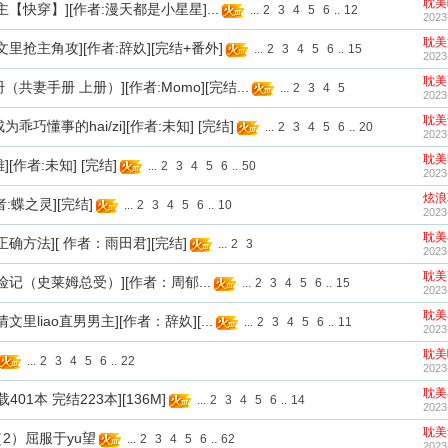
耽美
男主【快穿】][作者:漫天都是小星星]...
...
2
3
4
5
6
..
12
2023
耽美
受文里抢主角攻][作者:辞奺][完结+番外]
...
2
3
4
5
6
..
15
2023
耽美
册（共妻手册 上册）][作者:Momo][完结...
...
2
3
4
5
2023
耽美
成为乖巧懂事的hai/zi][作者:未知] [完结]
...
2
3
4
5
6
..
20
2023
耽美
][作者:未知] [完结]
...
2
3
4
5
6
..
50
2023
炫浪
作者:蝶之灵][完结]
...
2
3
4
5
6
..
10
2023
耽美
的正确方法][ 作者：雨田君][完结]
...
2
3
2023
耽美
历险记（史莱姆总受）][作者：周郁...
...
2
3
4
5
6
..
15
2023
耽美
情文里liao直男男主][作者：辞奺][...
...
2
3
4
5
6
..
11
2023
耽美
...
2
3
4
5
6
..
22
2023
耽美
载401本 完结223本][136M]
...
2
3
4
5
6
..
14
2023
耽美
奴（2）屈服于yu望
...
2
3
4
5
6
..
62
2023