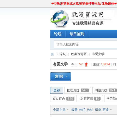
❤谷歌浏览器或火狐浏览器打开本站 体验最佳❤
论坛
每日签到
论坛
耽美资源区
有爱文学
有爱文学
今日:
57
|
主题:
15814
|
排
耽
»
›
›
全部
推理悬疑
593
网游竞技
891
ＧＬ百合
329
名家言情
19
学习励
全部主题
最新
热门
热帖
精华
更多