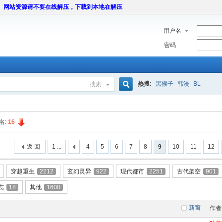
网站资源请不要在线解压，下载到本地在解压
用户名
密码
热搜:
黑猴子
韩漫
BL
搜索
搜
名:
16
索
返 回
1 ...
4
5
6
7
8
9
10
11
12
穿越重生
2212
玄幻灵异
922
现代都市
2251
古代架空
901
志
18
其他
1600
新窗
作者