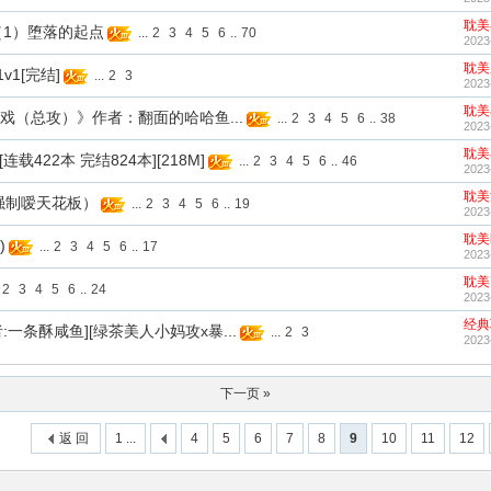
耽美
骚狗（1）堕落的起点
...
2
3
4
5
6
..
70
2023
耽美
1v1[完结]
...
2
3
2023
耽美
猛 男游戏（总攻）》作者：翻面的哈哈鱼...
...
2
3
4
5
6
..
38
2023
耽美
连载422本 完结824本][218M]
...
2
3
4
5
6
..
46
2023
耽美
（强制嗳天花板）
...
2
3
4
5
6
..
19
2023
耽美
)
...
2
3
4
5
6
..
17
2023
耽美
2
3
4
5
6
..
24
2023
经典
作者:一条酥咸鱼][绿茶美人小妈攻x暴...
...
2
3
2023
下一页 »
返 回
1 ...
4
5
6
7
8
9
10
11
12