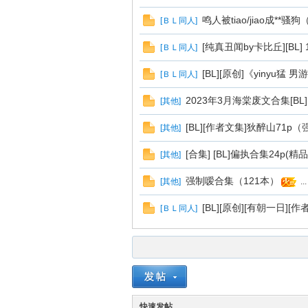
鸣人被tiao/jiao成**
[
ＢＬ同人
]
[纯真丑闻by卡比丘][BL] 
[
ＢＬ同人
]
[BL][原创]《yinyu
[
ＢＬ同人
]
2023年3月海棠废文合集[BL][
[
其他
]
[BL][作者文集]狄醉山71p
[
其他
]
网
[合集] [BL]偏执合集24p(精品
[
其他
]
强制嗳合集（121本）
[
其他
]
...
[BL][原创][有朝一日][
[
ＢＬ同人
]
快速发帖